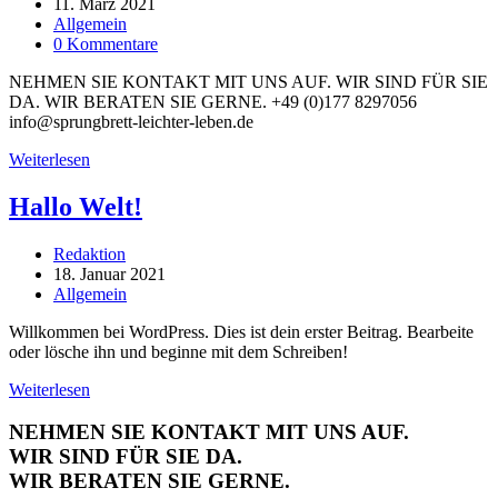
Autor:
Beitrag
11. März 2021
veröffentlicht:
Beitrags-
Allgemein
Kategorie:
Beitrags-
0 Kommentare
Kommentare:
NEHMEN SIE KONTAKT MIT UNS AUF. WIR SIND FÜR SIE
DA. WIR BERATEN SIE GERNE. +49 (0)177 8297056
info@sprungbrett-leichter-leben.de
Footer
Weiterlesen
Callout
Hallo Welt!
Beitrags-
Redaktion
Autor:
Beitrag
18. Januar 2021
veröffentlicht:
Beitrags-
Allgemein
Kategorie:
Willkommen bei WordPress. Dies ist dein erster Beitrag. Bearbeite
oder lösche ihn und beginne mit dem Schreiben!
Hallo
Weiterlesen
Welt!
NEHMEN SIE KONTAKT MIT UNS AUF.
WIR SIND FÜR SIE DA.
WIR BERATEN SIE GERNE.